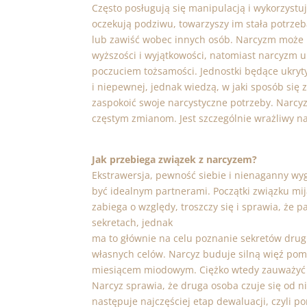
Często posługują się manipulacją i wykorzystu
oczekują podziwu, towarzyszy im stała potrze
lub zawiść wobec innych osób. Narcyzm może b
wyższości i wyjątkowości, natomiast narcyzm uk
poczuciem tożsamości. Jednostki będące ukryt
i niepewnej, jednak wiedzą, w jaki sposób si
zaspokoić swoje narcystyczne potrzeby. Narcyz
częstym zmianom. Jest szczególnie wrażliwy n
Jak przebiega związek z narcyzem?
Ekstrawersja, pewność siebie i nienaganny wyg
być idealnym partnerami. Początki związku mi
zabiega o względy, troszczy się i sprawia, że p
sekretach, jednak
ma to głównie na celu poznanie sekretów drugi
własnych celów. Narcyz buduje silną więź pom
miesiącem miodowym. Ciężko wtedy zauważyć ja
Narcyz sprawia, że druga osoba czuje się od ni
następuje najczęściej etap dewaluacji, czyli p