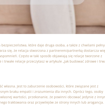
m bezpieczeństwa, które daje druga osoba, a także z chwilami pełn
rza się, że relacja stworzona z partnerem/partnerką dostarcza wię
h wspomnień. Często w taki sposób objawiają się relacje tworzone z
i trwałe relacje przeczytasz w artykule „
Jak budować zdrowe i trw
ść własna. Jest to zaburzenie osobowości, które związane jest z
snym braku empatii i zrozumienia dla innych. Oprócz tego, osoby
własnej wartości, przekonanie, że powinni obcować jedynie z inny
ego traktowania oraz przywilejów ze strony innych lub arogancja.