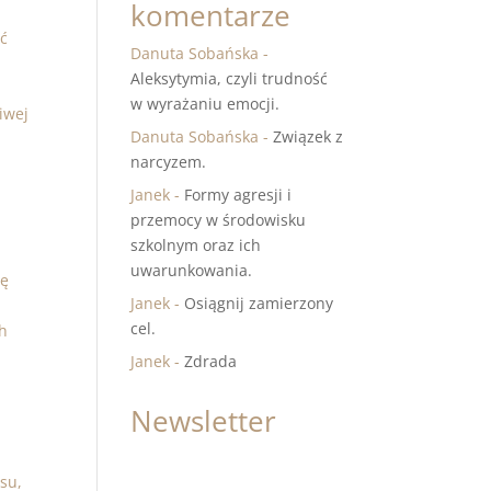
komentarze
ść
Danuta Sobańska
-
Aleksytymia, czyli trudność
w wyrażaniu emocji.
iwej
Danuta Sobańska
-
Związek z
narcyzem.
Janek
-
Formy agresji i
przemocy w środowisku
szkolnym oraz ich
uwarunkowania.
ię
Janek
-
Osiągnij zamierzony
cel.
ch
Janek
-
Zdrada
Newsletter
esu,