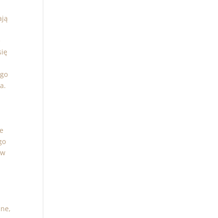
ają
ę
się
ego
a.
ce
go
 w
jne,