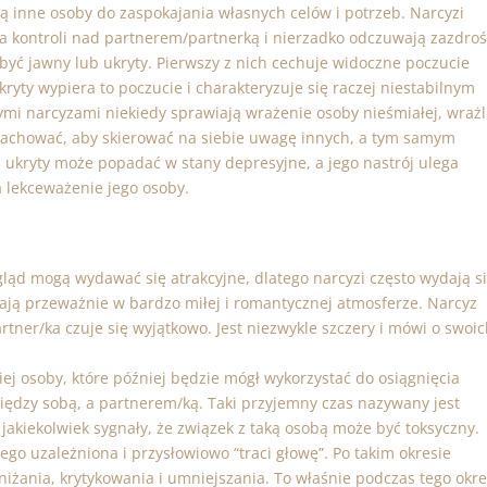
ją inne osoby do zaspokajania własnych celów i potrzeb. Narcyzi
ba kontroli nad partnerem/partnerką i nierzadko odczuwają zazdro
yć jawny lub ukryty. Pierwszy z nich cechuje widoczne poczucie
ryty wypiera to poczucie i charakteryzuje się raczej niestabilnym
ymi narcyzami niekiedy sprawiają wrażenie osoby nieśmiałej, wrażl
ę zachować, aby skierować na siebie uwagę innych, a tym samym
 ukryty może popadać w stany depresyjne, a jego nastrój ulega
a lekceważenie jego osoby.
ląd mogą wydawać się atrakcyjne, dlatego narcyzi często wydają s
jają przeważnie w bardzo miłej i romantycznej atmosferze. Narcyz
artner/ka czuje się wyjątkowo. Jest niezwykle szczery i mówi o swoi
ej osoby, które później będzie mógł wykorzystać do osiągnięcia
iędzy sobą, a partnerem/ką. Taki przyjemny czas nazywany jest
kiekolwiek sygnały, że związek z taką osobą może być toksyczny.
ego uzależniona i przysłowiowo “traci głowę”. Po takim okresie
oniżania, krytykowania i umniejszania. To właśnie podczas tego okr