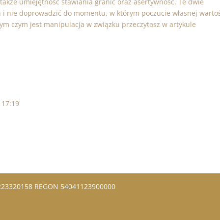
także umiejętność stawiania granic oraz asertywność. Te dwie
 i nie doprowadzić do momentu, w którym poczucie własnej warto
 tym czym jest manipulacja w związku przeczytasz w artykule
 17:19
5223320158 REGON 54041123900000