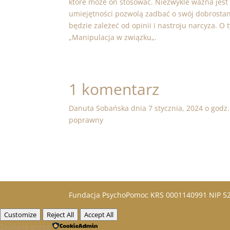
które może on stosować. Niezwykle ważna jest 
umiejętności pozwolą zadbać o swój dobrostan
będzie zależeć od opinii i nastroju narcyza. O
„
Manipulacja w związku
„.
1 komentarz
Danuta Sobańska
dnia 7 stycznia, 2024 o godz.
poprawny
Fundacja PsychoPomoc KRS 0001140991 NIP 
Customize
Reject All
Accept All
Zasilane przez