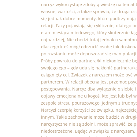
narcyz wykorzystuje zdobytą wiedzę na temat ta
własnej wartości, a także sprawia, że druga o
się jednak dobre momenty, które podtrzymują 
relacji. Fazy pojawiają się cyklicznie, dlatego 
etap miesiąca miodowego, który skutecznie łagod
najbardziej, Nie chodzi tutaj jednak o samotnoś
dlaczego ktoś mógł odrzucić osobę tak doskona
po rozstaniu może dopuszczać się manipulacji
Próby powrotu do partnera/ki niekoniecznie będ
swojego ego – gdy uda się nakłonić partnera/k
osiągnięty cel. Związek z narcyzem może być 
partnerem. W relacji obecna jest przemoc psy
postępowania. Narcyz dba wyłącznie o siebie 
objawy emocjonalne u kogoś, kto jest lub był w
zespole stresu pourazowego. Jednym z trudnyc
Narcyzi czerpią korzyści ze związku, najczęśc
innym. Takie zachowanie może budzić w drugiej
narcystyczne nie są zdolni, może sprawić, że pa
niedostrzeżone. Będąc w związku z narcyzem, 