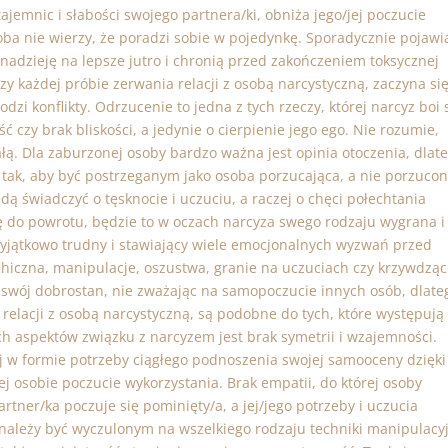
jemnic i słabości swojego partnera/ki, obniża jego/jej poczucie
soba nie wierzy, że poradzi sobie w pojedynkę. Sporadycznie pojawi
nadzieję na lepsze jutro i chronią przed zakończeniem toksycznej
przy każdej próbie zerwania relacji z osobą narcystyczną, zaczyna si
zi konflikty. Odrzucenie to jedna z tych rzeczy, której narcyz boi 
ć czy brak bliskości, a jedynie o cierpienie jego ego. Nie rozumie,
łą. Dla zaburzonej osoby bardzo ważna jest opinia otoczenia, dlat
 tak, aby być postrzeganym jako osoba porzucająca, a nie porzucon
ą świadczyć o tęsknocie i uczuciu, a raczej o chęci połechtania
ę do powrotu, będzie to w oczach narcyza swego rodzaju wygrana i
wyjątkowo trudny i stawiający wiele emocjonalnych wyzwań przed
chiczna, manipulacje, oszustwa, granie na uczuciach czy krzywdzą
i swój dobrostan, nie zważając na samopoczucie innych osób, dlate
 relacji z osobą narcystyczną, są podobne do tych, które występują
h aspektów związku z narcyzem jest brak symetrii i wzajemności.
iej w formie potrzeby ciągłego podnoszenia swojej samooceny dzięki
 osobie poczucie wykorzystania. Brak empatii, do której osoby
rtner/ka poczuje się pominięty/a, a jej/jego potrzeby i uczucia
należy być wyczulonym na wszelkiego rodzaju techniki manipulacy