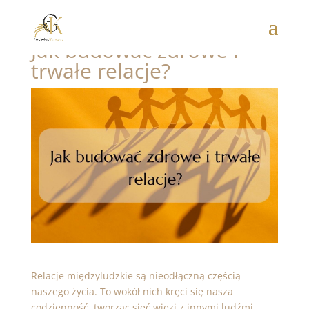
Jak budować zdrowe i
trwałe relacje?
Relacje międzyludzkie są nieodłączną częścią
naszego życia. To wokół nich kręci się nasza
codzienność, tworząc sieć więzi z innymi ludźmi.