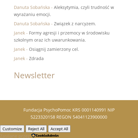
Danuta Sobańska
-
Aleksytymia, czyli trudność w
wyrażaniu emocji.
Danuta Sobańska
-
Związek z narcyzem.
Janek
-
Formy agresji i przemocy w środowisku
szkolnym oraz ich uwarunkowania.
Janek
-
Osiągnij zamierzony cel.
Janek
-
Zdrada
Newsletter
Fundacja PsychoPomoc KRS 0001140991 NIP
5223320158 REGON 54041123900000
Customize
Reject All
Accept All
Zasilane przez