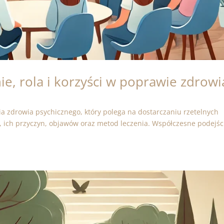
e, rola i korzyści w poprawie zdrowi
a zdrowia psychicznego, który polega na dostarczaniu rzetelnych
, ich przyczyn, objawów oraz metod leczenia. Współczesne podejśc