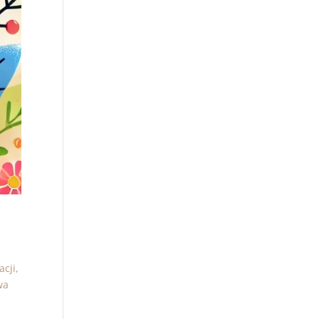
cji,
wa