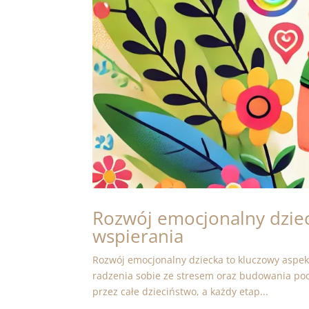
Rozwój emocjonalny dziec
wspierania
Rozwój emocjonalny dziecka to kluczowy aspek
radzenia sobie ze stresem oraz budowania pocz
przez całe dzieciństwo, a każdy etap...