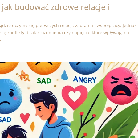
– jak budować zdrowe relacje i
gdzie uczymy się pierwszych relacji, zaufania i współpracy. Jednak
ię konflikty, brak zrozumienia czy napięcia, które wpływają na
...