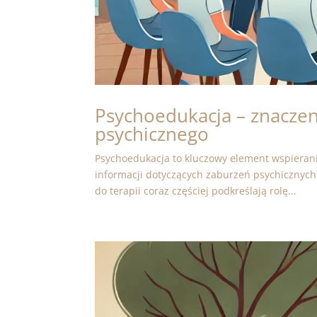
Psychoedukacja – znaczeni
psychicznego
Psychoedukacja to kluczowy element wspierani
informacji dotyczących zaburzeń psychicznych
do terapii coraz częściej podkreślają rolę...