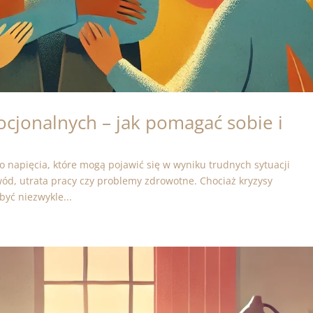
cjonalnych – jak pomagać sobie i
napięcia, które mogą pojawić się w wyniku trudnych sytuacji
ozwód, utrata pracy czy problemy zdrowotne. Chociaż kryzysy
być niezwykle...