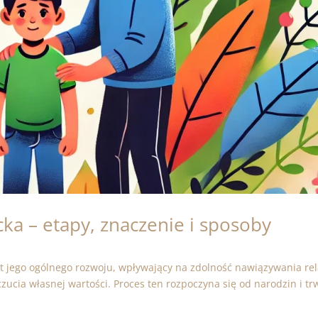
ka – etapy, znaczenie i sposoby
t jego ogólnego rozwoju, wpływający na zdolność nawiązywania rela
ucia własnej wartości. Proces ten rozpoczyna się od narodzin i tr