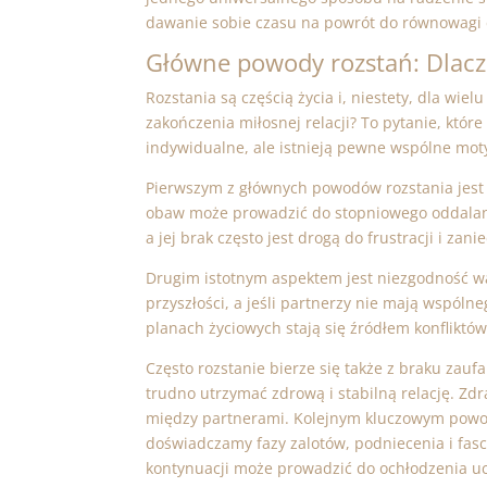
dawanie sobie czasu na powrót do równowagi 
Główne powody rozstań: Dlacze
Rozstania są częścią życia i, niestety, dla wi
zakończenia miłosnej relacji? To pytanie, któr
indywidualne, ale istnieją pewne wspólne moty
Pierwszym z głównych powodów rozstania jest 
obaw może prowadzić do stopniowego oddalan
a jej brak często jest drogą do frustracji i zani
Drugim istotnym aspektem jest niezgodność war
przyszłości, a jeśli partnerzy nie mają wspólne
planach życiowych stają się źródłem konfliktów
Często rozstanie bierze się także z braku zau
trudno utrzymać zdrową i stabilną relację. Zd
między partnerami. Kolejnym kluczowym powod
doświadczamy fazy zalotów, podniecenia i fas
kontynuacji może prowadzić do ochłodzenia uc