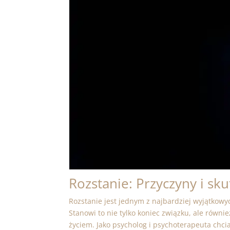
Rozstanie: Przyczyny i sku
Rozstanie jest jednym z najbardziej wyjątkowy
Stanowi to nie tylko koniec związku, ale równi
życiem. Jako
psycholog
i
psychoterapeuta
chcia