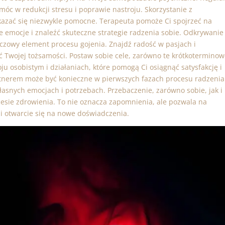
óc w redukcji stresu i poprawie nastroju. Skorzystanie z
kazać się niezwykle pomocne. Terapeuta pomoże Ci spojrzeć na
e emocje i znaleźć skuteczne strategie radzenia sobie. Odkrywanie 
uczowy element procesu gojenia. Znajdź radość w pasjach i
 Twojej tożsamości. Postaw sobie cele, zarówno te krótkoterminow
ju osobistym i działaniach, które pomogą Ci osiągnąć satysfakcję i
rtnerem może być konieczne w pierwszych fazach procesu radzenia
łasnych emocjach i potrzebach. Przebaczenie, zarówno sobie, jak i
esie zdrowienia. To nie oznacza zapomnienia, ale pozwala na
i otwarcie się na nowe doświadczenia.