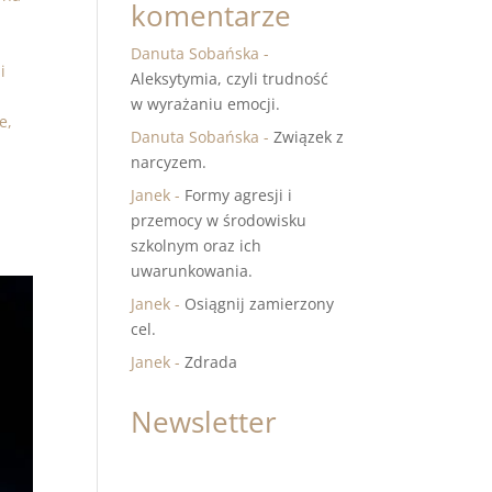
komentarze
Danuta Sobańska
-
i
Aleksytymia, czyli trudność
w wyrażaniu emocji.
e,
Danuta Sobańska
-
Związek z
narcyzem.
Janek
-
Formy agresji i
przemocy w środowisku
szkolnym oraz ich
uwarunkowania.
Janek
-
Osiągnij zamierzony
cel.
Janek
-
Zdrada
Newsletter