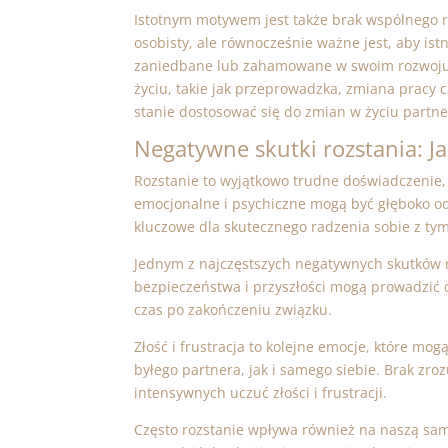
Istotnym motywem jest także brak wspólnego r
osobisty, ale równocześnie ważne jest, aby ist
zaniedbane lub zahamowane w swoim rozwoju,
życiu, takie jak przeprowadzka, zmiana pracy 
stanie dostosować się do zmian w życiu partne
Negatywne skutki rozstania: J
Rozstanie to wyjątkowo trudne doświadczenie,
emocjonalne i psychiczne mogą być głęboko od
kluczowe dla skutecznego radzenia sobie z t
Jednym z najczęstszych negatywnych skutków ro
bezpieczeństwa i przyszłości mogą prowadzić 
czas po zakończeniu związku.
Złość i frustracja to kolejne emocje, które m
byłego partnera, jak i samego siebie. Brak zr
intensywnych uczuć złości i frustracji.
Często rozstanie wpływa również na naszą sam