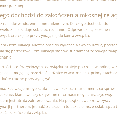
emocjonalnej.
go dochodzi do zakończenia miłosnej relac
elu z nas, doświadczeniem nieuniknionym. Dlaczego dochodzi do
e wielu z nas zadaje sobie po rozstaniu. Odpowiedzi są złożone i
wy, które często przyczyniają się do końca związku.
brak komunikacji. Niezdolność do wyrażania swoich uczuć, potrze
ia się partnerów. Komunikacja stanowi fundament zdrowego zwią
echania.
tości i celów życiowych. W związku istnieje potrzeba wspólnej wiz
go celu, mogą się rozdzielić. Różnice w wartościach, priorytetach c
, które trudno przezwyciężyć.
fania. Bez wzajemnego zaufania związek traci fundament, co sprawia
radzenie, kłamstwa czy ukrywanie informacji mogą zniszczyć więź
em jest utrata zainteresowania. Na początku związku wszyscy
cynacji partnerem. Jednakże z czasem to uczucie może osłabnąć, a 
zuć i zakończenia związku.