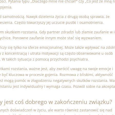
ci. Pytania typu „Dlaczego mnie nie chciał?” czy „Co jest ze mną n
ojenia.
d samotnością. Nawyk dzielenia życia z drugą osobą sprawia, że
esienia. Często towarzyszy jej uczucie pustki i osamotnienia.
m skutkiem rozstania. Gdy partner zdradzi lub złamie zaufanie w 
psychice. Ponowne zaufanie innym może stać się wyzwaniem.
czy się tylko na sferze emocjonalnej. Może także wpływać na zdol
y z koncentracją i utrata motywacji są często obserwowane u osób
. W takich sytuacja z pomocą przychodzi
psychiatra
.
tkami rozstania, ważne jest, aby zwrócić uwagę na swoje emocje i
 być kluczowa w procesie gojenia. Rozmowa z bliskimi, aktywność
nież mogą pomóc w złagodzeniu negatywnych skutków rozstania. W
zstaniu jest indywidualny i wymaga czasu. Pozwól sobie na akcepta
zy jest coś dobrego w zakończeniu związku?
snych doświadczeń w życiu, ale warto również zastanowić się nad