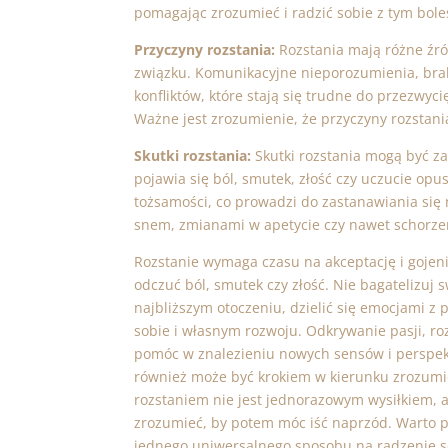
pomagając zrozumieć i radzić sobie z tym bo
Przyczyny rozstania:
Rozstania mają różne źró
związku. Komunikacyjne nieporozumienia, brak
konfliktów, które stają się trudne do przezwyc
Ważne jest zrozumienie, że przyczyny rozstani
Skutki rozstania:
Skutki rozstania mogą być za
pojawia się ból, smutek, złość czy uczucie o
tożsamości, co prowadzi do zastanawiania się 
snem, zmianami w apetycie czy nawet schorz
Rozstanie wymaga czasu na akceptację i gojeni
odczuć ból, smutek czy złość. Nie bagatelizuj
najbliższym otoczeniu, dzielić się emocjami z
sobie i własnym rozwoju. Odkrywanie pasji, r
pomóc w znalezieniu nowych sensów i perspekt
również może być krokiem w kierunku zrozumien
rozstaniem nie jest jednorazowym wysiłkiem, 
zrozumieć, by potem móc iść naprzód. Warto po
jednego uniwersalnego sposobu na radzenie sob