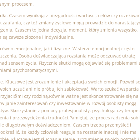
lesnym procesem.
dła. Czasem wynikają z niezgodności wartości, celów czy oczekiwa
 zaufania, czy też zmiany życiowe mogą prowadzić do narastający
iężenia. Czasem to jedna decyzja, moment, który zmienia wszystko.
a są zawsze złożone i indywidualne.
równo emocjonalne, jak i fizyczne. W sferze emocjonalnej często
puszczenia. Osoba doświadczająca rozstania może odczuwać utratę
nad sensem życia. Fizycznie skutki mogą objawiać się problemami 
eniami psychosomatycznymi.
e. Kluczowe jest zrozumienie i akceptacja swoich emocji. Pozwól s
 swoich uczuć ani nie próbuj ich zablokować. Warto szukać wsparcia
 przyjaciółmi czy rodziną.Równie ważne jest skoncentrowanie się na
ozwijanie zainteresowań czy inwestowanie w rozwój osobisty mogą
yw. Skorzystanie z pomocy profesjonalisty, psychologa czy terapeu
ia i przezwyciężenia trudności.Pamiętaj, że proces radzenia sobi
ale długotrwałym doświadczeniem. Czasem trzeba przemyśleć i
dkreślić, że każdy człowiek reaguje na rozstanie inaczej i nie ma
ie. Kluczowe jest słuchanie siebie, zrozumienie swoich potrzeb i