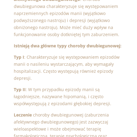
dwubiegunowa charakteryzuje się występowaniem
naprzemiennych epizodów manii (wyjątkowo
podwyższonego nastroju) i depresji (wyjątkowo
obniżonego nastroju). Może mieć duży wpływ na
funkcjonowanie osoby dotkniętej tym zaburzeniem.
Istnieją dwa główne typy choroby dwubiegunowej:
Typ I
: Charakteryzuje się występowaniem epizodów
manii o nasileniu wystarczającym, aby wymagały
hospitalizacji. Często występują również epizody
depresji.
Typ II
: W tym przypadku epizody manii są
łagodniejsze, nazywane hipomanią, i często
współwystępują z epizodami głębokiej depresji.
Leczenie
choroby dwubiegunowej (zaburzenia
afektywnego dwubiegunowego) jest zazwyczaj
wieloaspektowe i może obejmować terapię
farmakologiczną, terapię psychologiczną oraz