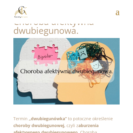
Choroba afektywna
dwubiegunowa.
Termin
„dwubiegunówka”
to potoczne określenie
choroby dwubiegunowej,
czyli z
aburzenia
afektywnego dwubiegunowego
. Choroba