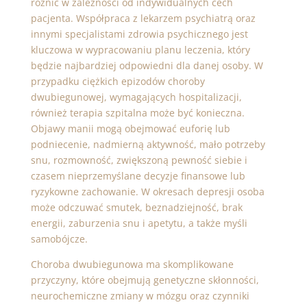
różnić w zależności od indywidualnych cech
pacjenta. Współpraca z lekarzem psychiatrą oraz
innymi specjalistami zdrowia psychicznego jest
kluczowa w wypracowaniu planu leczenia, który
będzie najbardziej odpowiedni dla danej osoby. W
przypadku ciężkich epizodów choroby
dwubiegunowej, wymagających hospitalizacji,
również terapia szpitalna może być konieczna.
Objawy manii mogą obejmować euforię lub
podniecenie, nadmierną aktywność, mało potrzeby
snu, rozmowność, zwiększoną pewność siebie i
czasem nieprzemyślane decyzje finansowe lub
ryzykowne zachowanie. W okresach depresji osoba
może odczuwać smutek, beznadziejność, brak
energii, zaburzenia snu i apetytu, a także myśli
samobójcze.
Choroba dwubiegunowa ma skomplikowane
przyczyny, które obejmują genetyczne skłonności,
neurochemiczne zmiany w mózgu oraz czynniki