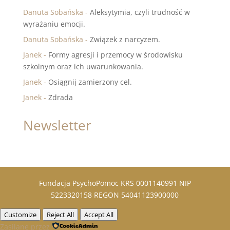
Danuta Sobańska
-
Aleksytymia, czyli trudność w
wyrażaniu emocji.
Danuta Sobańska
-
Związek z narcyzem.
Janek
-
Formy agresji i przemocy w środowisku
szkolnym oraz ich uwarunkowania.
Janek
-
Osiągnij zamierzony cel.
Janek
-
Zdrada
Newsletter
Fundacja PsychoPomoc KRS 0001140991 NIP
5223320158 REGON 54041123900000
Customize
Reject All
Accept All
Zasilane przez