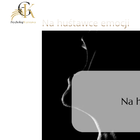
Na huśtawce emocji