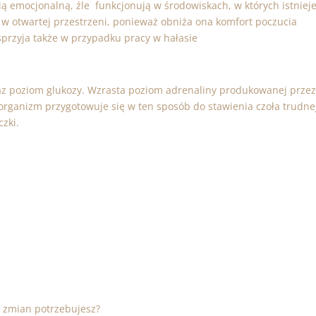
ą emocjonalną, źle funkcjonują w środowiskach, w których istniej
 w otwartej przestrzeni, ponieważ obniża ona komfort poczucia
przyja także w przypadku pracy w hałasie
az poziom glukozy. Wzrasta poziom adrenaliny produkowanej prze
rganizm przygotowuje się w ten sposób do stawienia czoła trudne
czki.
h zmian potrzebujesz?