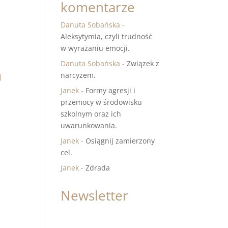
komentarze
e
Danuta Sobańska
-
Aleksytymia, czyli trudność
w wyrażaniu emocji.
Danuta Sobańska
-
Związek z
z
narcyzem.
j
Janek
-
Formy agresji i
przemocy w środowisku
szkolnym oraz ich
uwarunkowania.
Janek
-
Osiągnij zamierzony
cel.
Janek
-
Zdrada
Newsletter