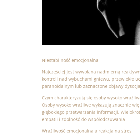
Niestabilność emocjonalna
Najczęściej jest wywołana nadmierną reaktywno
kontroli nad wybuchami gniewu, przewlekłe ucz
paranoidalnym lub zaznaczone objawy dysocja
Czym charakteryzują się osoby wysoko wrażliw
Osoby wysoko wrażliwe wykazują znacznie więk
głębokiego przetwarzania informacji. Wielokro
empatii i zdolność do współodczuwania
Wrażliwość emocjonalna a reakcja na stres