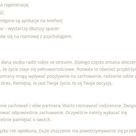
na regenerację.
ść.
stępne są aplikacje na telefon)
hu – wystarczy dłuższy spacer
 umów się na rozmowę z psychologiem.
 dana osoba radzi sobie ze stresem. Dlatego często zmiana otoczen
 że życie staje się pełnowartościowe. Pozwala to również przybliży
że zmiany mogą wpływać pozytywnie na zachowanie, radzenie sobie 
res. Pamiętaj, to jest Twoje życie, to są Twoje decyzję.
ie zachowań i słów partnera. Warto rozmawiać codziennie. Związ
acować odpowiednie zachowanie. Oczywiście należy wykazać się
ześnie pamiętać o swoich.
zku roli opiekuna. Duże znaczenie ma powstrzymywanie się prze