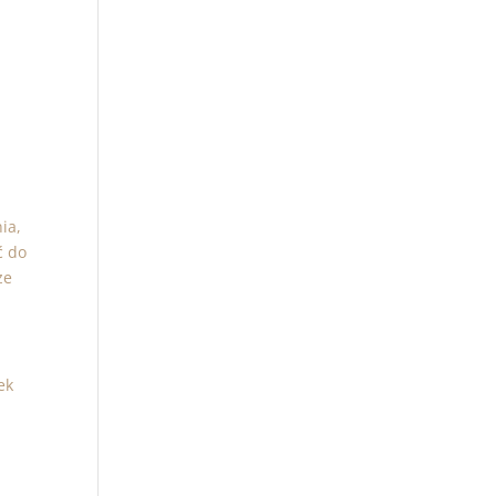
ia,
ć do
ze
ek
d