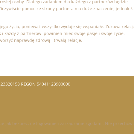
rosłej osoby. Dlatego zadaniem dla każdego z partnerów będzie
Oczywiście pomoc ze strony partnera ma duże znaczenie, jednak 
go życia, ponieważ wszystko wydaje się wspaniałe. Zdrowa relacj
 i każdy z partnerów powinien mieć swoje pasje i swoje życie.
worzyć naprawdę zdrową i trwałą relacje.
5223320158 REGON 54041123900000
akie jak bezpieczne logowanie i zarządzanie zgodami. Nie przecho