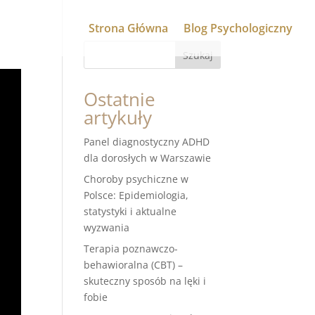
Strona Główna
Blog Psychologiczny
Szukaj
Ostatnie
artykuły
Panel diagnostyczny ADHD
dla dorosłych w Warszawie
Choroby psychiczne w
Polsce: Epidemiologia,
statystyki i aktualne
wyzwania
Terapia poznawczo-
behawioralna (CBT) –
skuteczny sposób na lęki i
fobie