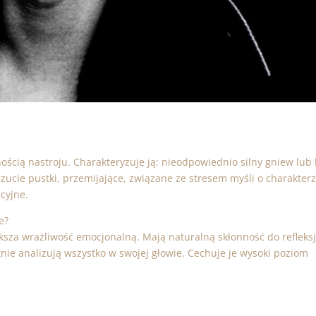
ścią nastroju. Charakteryzuje ją: nieodpowiednio silny gniew lub
ucie pustki, przemijające, związane ze stresem myśli o charakter
cyjne.
e?
sza wrażliwość emocjonalną. Mają naturalną skłonność do refleksji
tnie analizują wszystko w swojej głowie. Cechuje je wysoki poziom