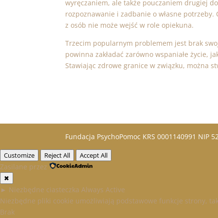
wyręczaniem, ale także pouczaniem drugiej do
rozpoznawanie i zadbanie o własne potrzeby. 
z osób nie może wejść w role opiekuna.
Trzecim popularnym problemem jest brak swoje
powinna zakładać zarówno wspaniałe życie, jak
Stawiając zdrowe granice w związku, można st
Fundacja PsychoPomoc KRS 0001140991 NIP 
Customize
Reject All
Accept All
Zasilane przez
✖
►
Niezbędne ciasteczka
Always Active
Niezbędne pliki cookie umożliwiają podstawowe funkcje strony, t
Brak